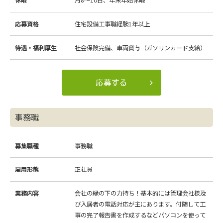
休暇
月8～10日、年末年始休暇
応募資格
住宅設備工事職経験1年以上
待遇・福利厚生
社会保険完備、車両貸与（ガソリンカード支給）
応募する
事務職
募集職種
事務職
雇用形態
正社員
業務内容
会社の縁の下の力持ち！基本的には管理会社様及
び入居者の電話対応が主にあります。付随して工
事の完了報告書を作成するなどパソコンを使って